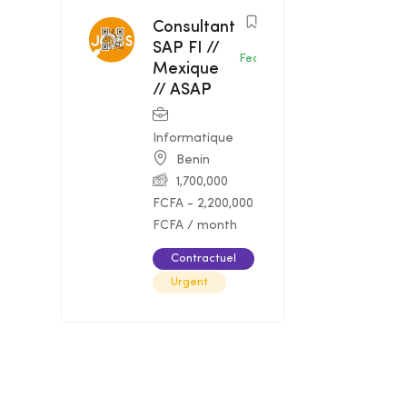
Consultant
SAP FI //
Featured
Mexique
// ASAP
Informatique
Benin
1,700,000
FCFA
-
2,200,000
FCFA
/ month
Contractuel
Urgent