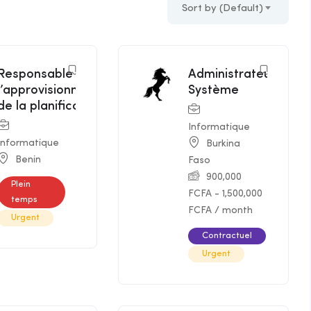
Sort by (Default)
Responsable de
Administrateur
Featur
l’approvisionnement/spécialiste
Système
Featured
de la planification par intérim
Informatique
Informatique
Burkina
Benin
Faso
900,000
Plein
FCFA
-
1,500,000
temps
FCFA
/ month
Urgent
Contractuel
Urgent