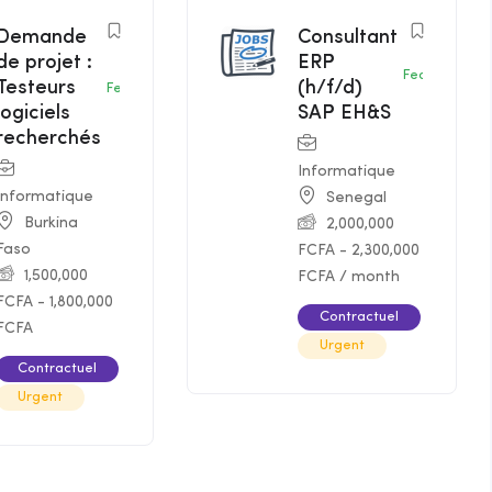
Demande
Consultant
de projet :
ERP
Featured
Testeurs
(h/f/d)
Featured
logiciels
SAP EH&S
recherchés
Informatique
Informatique
Senegal
Burkina
2,000,000
Faso
FCFA
-
2,300,000
1,500,000
FCFA
/ month
FCFA
-
1,800,000
Contractuel
FCFA
Urgent
Contractuel
Urgent