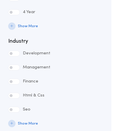
4 Year
Show More
Industry
Development
Management
Finance
Html & Css
Seo
Show More