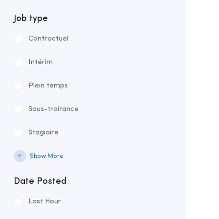
Job type
Contractuel
Intérim
Plein temps
Sous-traitance
Stagiaire
Supplétif
Show More
Temps partiel
Date Posted
Last Hour
Volontaire