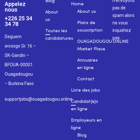
n’envoyons
Blog
Appelez
Home
pas de
nous
About us
About
spam alors
+226 25 34
us
ne vous
34 78
Plans de
inquiétez
souscription
Toutes les
Deguem
pas.
candidatures
OUAGADOUGOU.ONLINE
woosgo Sr. 16 –
Market Place
SK-Gandin –
Annuaires
BFOUA-00001
en ligne
Ouagadougou
Contact
– Burkina Faso
Liste des jobs
supportjobs@ouagadougou.online
Candidat(e)s
en ligne
Employeurs en
ligne
Blog