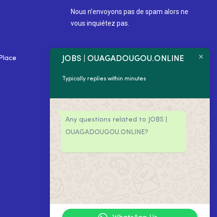
Nous n’envoyons pas de spam alors ne
vous inquiétez pas.
JOBS | OUAGADOUGOU.ONLINE
Place
Typically replies within minutes
Any questions related to JOBS |
OUAGADOUGOU.ONLINE?