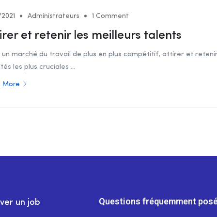
/2021
Administrateurs
1 Comment
irer et retenir les meilleurs talents
un marché du travail de plus en plus compétitif, attirer et retenir
ités les plus cruciales ...
 More
Questions fréquemment posé
ver un job