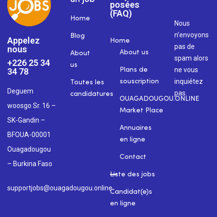
posées
(FAQ)
Home
Nous
n’envoyons
Blog
Appelez
Home
pas de
nous
About us
About
spam alors
+226 25 34
us
ne vous
34 78
Plans de
inquiétez
souscription
Toutes les
Deguem
pas.
candidatures
OUAGADOUGOU.ONLINE
woosgo Sr. 16 –
Market Place
SK-Gandin –
Annuaires
BFOUA-00001
en ligne
Ouagadougou
Contact
– Burkina Faso
Liste des jobs
supportjobs@ouagadougou.online
Candidat(e)s
en ligne