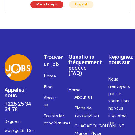
Plein temps
Urgent
Questions
Rejoignez-
Trouver
fréquemment
nous sur
un job
posées
(FAQ)
Home
Nous
n’envoyons
Blog
Appelez
Home
pas de
nous
About us
About
spam alors
+226 25 34
us
ne vous
34 78
Plans de
inquiétez
souscription
Toutes les
Deguem
pas.
candidatures
OUAGADOUGOU.ONLINE
woosgo Sr. 16 –
Market Place