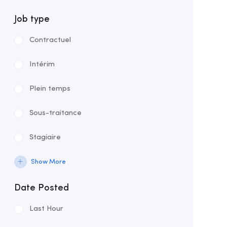
Job type
Contractuel
Intérim
Plein temps
Sous-traitance
Stagiaire
Supplétif
Show More
Temps partiel
Date Posted
Last Hour
Volontaire