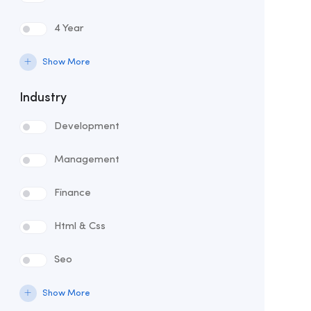
4 Year
Show More
Industry
Development
Management
Finance
Html & Css
Seo
Show More