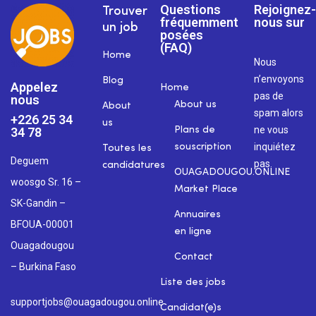
Questions
Rejoignez-
Trouver
fréquemment
nous sur
un job
posées
(FAQ)
Home
Nous
n’envoyons
Blog
Appelez
Home
pas de
nous
About us
About
spam alors
+226 25 34
us
ne vous
34 78
Plans de
inquiétez
souscription
Toutes les
Deguem
pas.
candidatures
OUAGADOUGOU.ONLINE
woosgo Sr. 16 –
Market Place
SK-Gandin –
Annuaires
BFOUA-00001
en ligne
Ouagadougou
Contact
– Burkina Faso
Liste des jobs
supportjobs@ouagadougou.online
Candidat(e)s