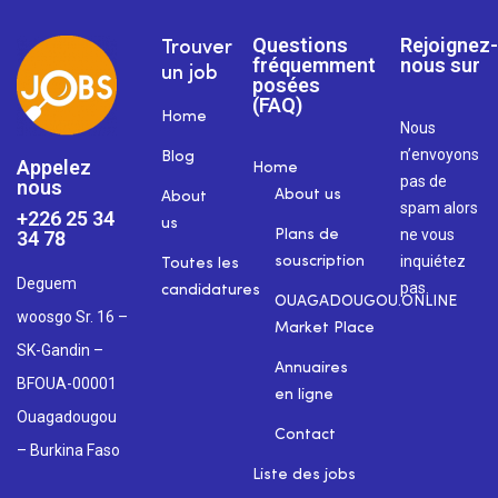
Questions
Rejoignez-
Trouver
fréquemment
nous sur
un job
posées
(FAQ)
Home
Nous
n’envoyons
Blog
Appelez
Home
pas de
nous
About us
About
spam alors
+226 25 34
us
ne vous
34 78
Plans de
inquiétez
souscription
Toutes les
Deguem
pas.
candidatures
OUAGADOUGOU.ONLINE
woosgo Sr. 16 –
Market Place
SK-Gandin –
Annuaires
BFOUA-00001
en ligne
Ouagadougou
Contact
– Burkina Faso
Liste des jobs