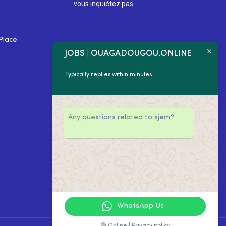
vous inquiétez pas.
Place
JOBS | OUAGADOUGOU.ONLINE
Typically replies within minutes
Any questions related to sjem?
WhatsApp Us