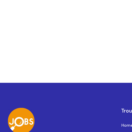
Trou
Hom