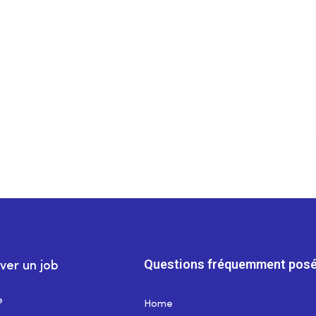
Questions fréquemment posé
ver un job
e
Home