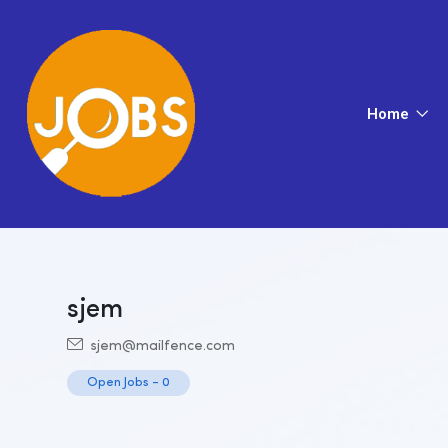
Home
sjem
sjem@mailfence.com
Open Jobs
-
0